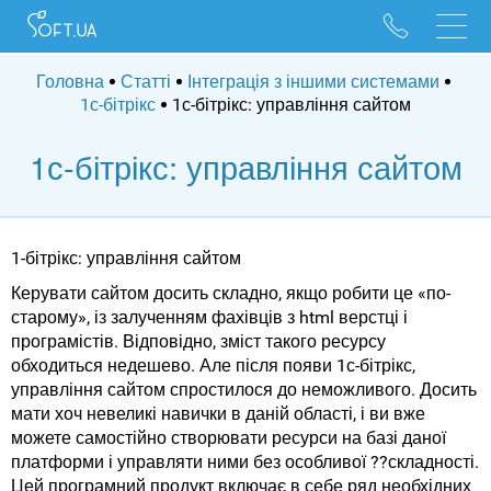
096 528 10 88
095 022 53 84
Головна
Статті
Інтеграція з іншими системами
1с-бітрікс
1с-бітрікс: управління сайтом
1с-бітрікс: управління сайтом
1-бітрікс: управління сайтом
Керувати сайтом досить складно, якщо робити це «по-
старому», із залученням фахівців з html верстці і
програмістів. Відповідно, зміст такого ресурсу
обходиться недешево. Але після появи 1с-бітрікс,
управління сайтом спростилося до неможливого. Досить
мати хоч невеликі навички в даній області, і ви вже
можете самостійно створювати ресурси на базі даної
платформи і управляти ними без особливої ??складності.
Цей програмний продукт включає в себе ряд необхідних