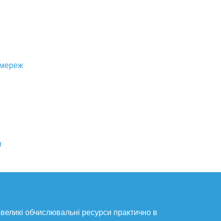
 мереж
и
великі обчислювальні ресурси практично в