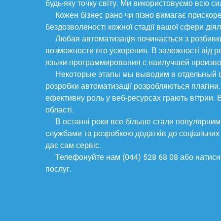
будь-яку точку світу. Ми використовуємо всю с
Кожен бізнес рано чи пізно вимагає прискор
бездозволеності кожної стадії вашої сфери діял
Любая автоматизація починається з розбивки
возможности его ускорения. В залежності від 
языки программирования с наилучшей произво
Некоторые этапы мы выводим в отдельный ф
розробки автоматизації розробляються плагіни. 
ефективну роль у веб-ресурсах грають вітрии. 
області.
В останні роки все більше стали популярни
службами та розробкою додатків до соціальних 
дає сам сервіс.
Телефонуйте нам
(044) 528 68 08
або натисні
послуг.