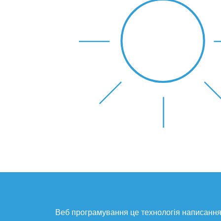
Веб програмування це технологія написання 