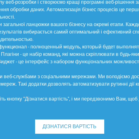
илу веб-розробки і створюємо кращі програмні веб-рішення
ення обробки даних. Автоматизація бізнес процесів це перш
ьності.
 загальної ланцюжки вашого бізнесу на окремі етапи. Кажд
результатів вибирається самий оптимальний і ефективний 
дительностью.
ункционал - полноценный модуль, который будет выполнят
Плагіни - це набір команд, які можна скріплювати в будь-як
Виджет - це інтерфейс з набором функціональних можливост
ми веб-службами з соціальними мережами. Ми володіємо дос
мереж. Такі додатки дозволять автоматизувати рутинні дії к
ть кнопку "Дізнатися вартість", і ми передзвонимо Вам, щоб
ДІЗНАТИСЯ ВАРТІСТЬ