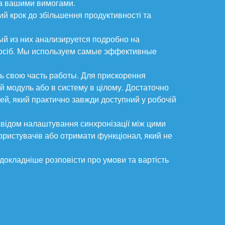
 за вашими вимогами.
ий крок до збільшення продуктивності та
ый из них анализируется подробно на
спосіб. Мы используем самые эффективные
ь свою часть работы. Для прискорення
ий модуль або в систему в цілому. Достаточно
ей, який практично завжди доступний у робочій
відом налаштування синхронізації між цими
ористувачів або отримати функціонал, який не
 докладніше розповісти про умови та вартість