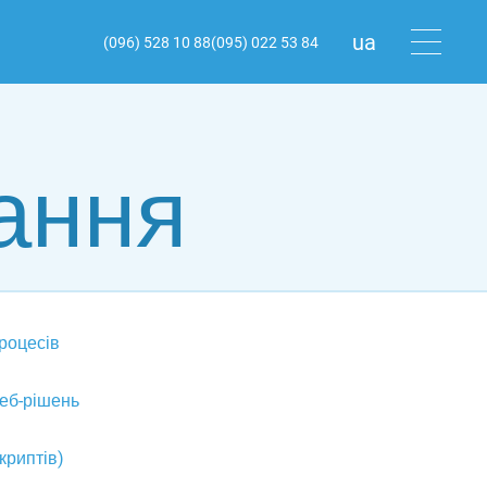
ua
(096) 528 10 88
(095) 022 53 84
ru
en
ання
роцесів
еб-рішень
криптів)