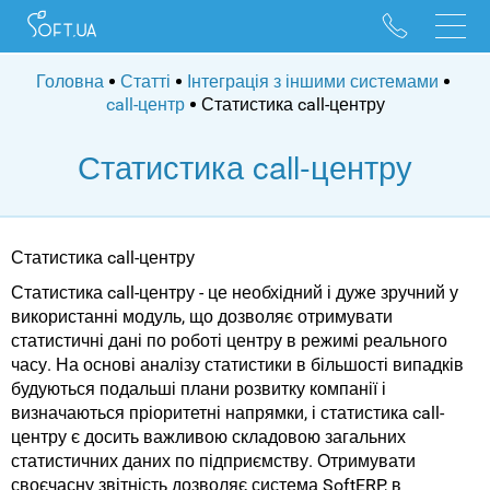
096 528 10 88
095 022 53 84
Головна
Статті
Інтеграція з іншими системами
call-центр
Статистика call-центру
Статистика call-центру
Статистика call-центру
Статистика call-центру - це необхідний і дуже зручний у
використанні модуль, що дозволяє отримувати
статистичні дані по роботі центру в режимі реального
часу. На основі аналізу статистики в більшості випадків
будуються подальші плани розвитку компанії і
визначаються пріоритетні напрямки, і статистика call-
центру є досить важливою складовою загальних
статистичних даних по підприємству. Отримувати
своєчасну звітність дозволяє система SoftERP, в