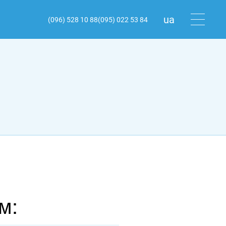
ua
(096) 528 10 88
(095) 022 53 84
ru
en
м: