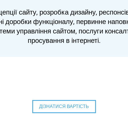
епції сайту, розробка дизайну, респонсі
ьні доробки функціоналу, первинне напов
стеми управління сайтом, послуги консалт
просування в інтернеті.
ДІЗНАТИСЯ ВАРТІСТЬ