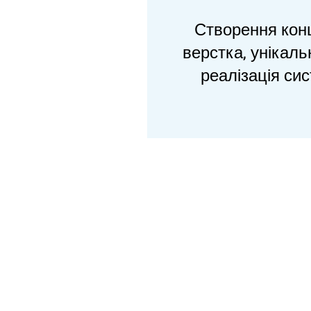
Створення конц
верстка, унікал
реалізація си