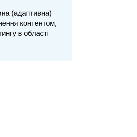
вна (адаптивна)
нення контентом,
ингу в області