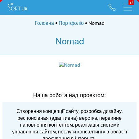
096 528 10 88
095 022 53 84
Головна
Портфоліо
Nomad
Nomad
Наша робота над проектом:
Створення концепції сайту, розробка дизайну,
респонсівная (адаптивна) верстка, первинне
наповнення контентом, реалізація системи
управління сайтом, послуги консалтингу в області
просування в інтернеті.