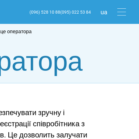
ua
(096) 528 10 88
(095) 022 53 84
ru
сце оператора
en
ратора
езпечувати зручну і
еєстрації співробітника з
ів. Це дозволить залучати