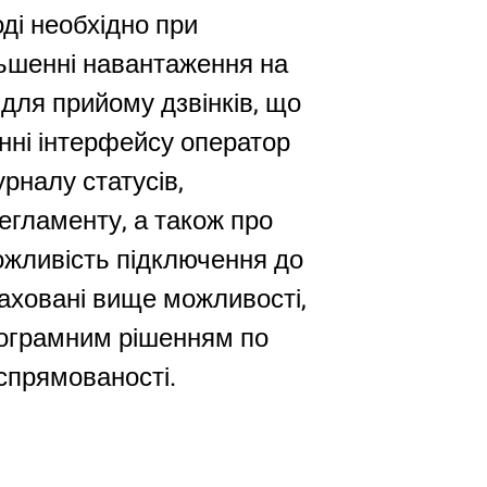
оді необхідно при
льшенні навантаження на
 для прийому дзвінків, що
нні інтерфейсу оператор
рналу статусів,
егламенту, а також про
ожливість підключення до
ераховані вище можливості,
рограмним рішенням по
 спрямованості.