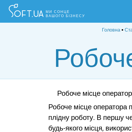
МИ СОНЦЕ
ВАШОГО БІЗНЕСУ
Головна
Ста
Робоч
Робоче місце операто
Робоче місце оператора п
плідну роботу. В першу че
будь-якого місця, викори