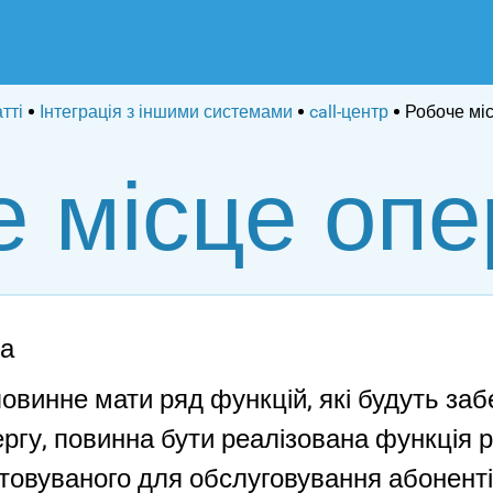
тті
Інтеграція з іншими системами
call-центр
Робоче мі
е місце опе
ра
овинне мати ряд функцій, які будуть заб
ргу, повинна бути реалізована функція р
стовуваного для обслуговування абонент