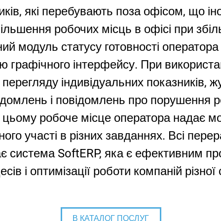
ків, які перебувають поза офісом, що ін
більшення робочих місць в офісі при збі
ний модуль статусу готовності оператора
ю графічного інтерфейсу. При використа
перегляду індивідуальних показників, жу
ідомлень і повідомлень про порушення р
и цьому робоче місце оператора надає м
ного участі в різних завданнях. Всі пер
ає система SoftERP, яка є ефективним п
есів і оптимізації роботи компаній різної
В КАТАЛОГ ПОСЛУГ