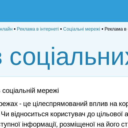
нлайн
Реклама в інтернеті
Соціальні мережі
Реклама в
 соціальн
 соціальній мережі
ежах - це цілеспрямований вплив на кори
Чи відноситься користувач до цільової а
тупної інформації, розміщеної на його ст