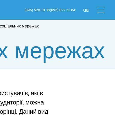
ua
(096) 528 10 88
(095) 022 53 84
ru
 соціальних мережах
en
их мережах
стувачів, які є
удиторії, можна
орінці. Даний вид