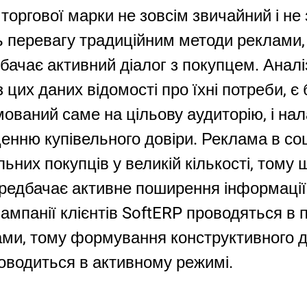
 торгової марки не зовсім звичайний і не
ть перевагу традиційним методи реклами
бачає активний діалог з покупцем. Анал
з цих даних відомості про їхні потреби, 
мований саме на цільову аудиторію, і на
щенню купівельного довіри. Реклама в с
ьних покупців у великій кількості, тому 
редбачає активне поширення інформації 
ампанії клієнтів SoftERP проводяться в п
ми, тому формування конструктивного ді
водиться в активному режимі.