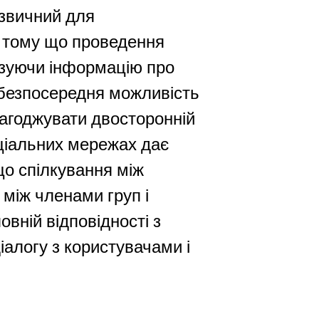
 звичний для
, тому що проведення
ізуючи інформацію про
є безпосередня можливість
лагоджувати двосторонній
оціальних мережах дає
що спілкування між
між членами груп і
овній відповідності з
алогу з користувачами і