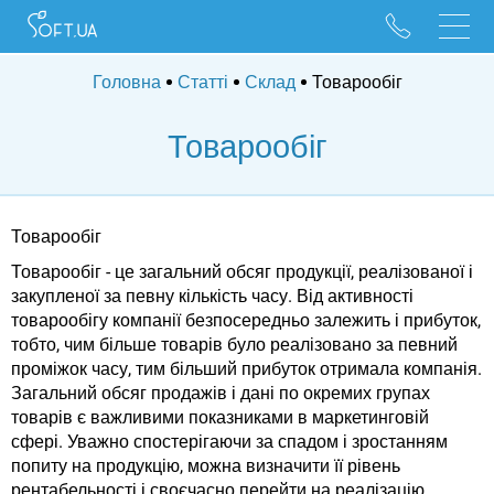
096 528 10 88
095 022 53 84
Головна
Статті
Склад
Товарообіг
Товарообіг
Товарообіг
Товарообіг - це загальний обсяг продукції, реалізованої і
закупленої за певну кількість часу. Від активності
товарообігу компанії безпосередньо залежить і прибуток,
тобто, чим більше товарів було реалізовано за певний
проміжок часу, тим більший прибуток отримала компанія.
Загальний обсяг продажів і дані по окремих групах
товарів є важливими показниками в маркетинговій
сфері. Уважно спостерігаючи за спадом і зростанням
попиту на продукцію, можна визначити її рівень
рентабельності і своєчасно перейти на реалізацію