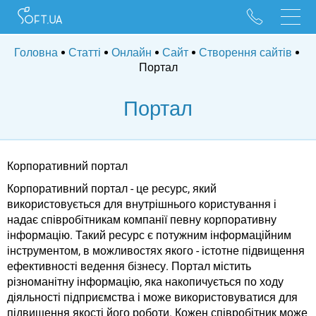
096 528 10 88
095 022 53 84
Головна
Статті
Онлайн
Сайт
Створення сайтів
Портал
Портал
Корпоративний портал
Корпоративний портал - це ресурс, який
використовується для внутрішнього користування і
надає співробітникам компанії певну корпоративну
інформацію. Такий ресурс є потужним інформаційним
інструментом, в можливостях якого - істотне підвищення
ефективності ведення бізнесу. Портал містить
різноманітну інформацію, яка накопичується по ходу
діяльності підприємства і може використовуватися для
підвищення якості його роботи. Кожен співробітник може