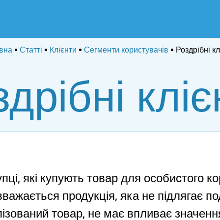
вна
Статті
Клієнти
Сегменти користувачів
Роздрібні кл
здрібні кліє
купці, які купують товар для особистого к
вважається продукція, яка не підлягає 
ізований товар, не має впливає значення