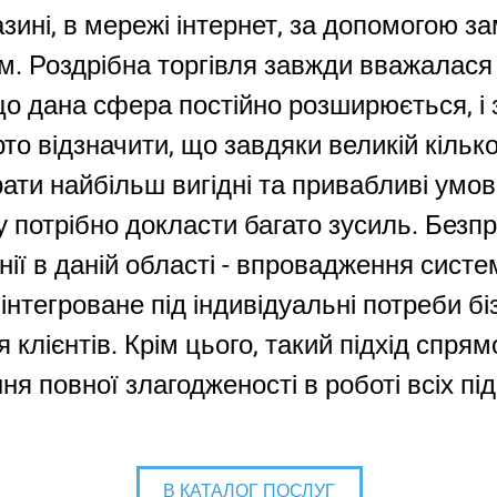
зині, в мережі інтернет, за допомогою 
м. Роздрібна торгівля завжди вважалас
 що дана сфера постійно розширюється, і
рто відзначити, що завдяки великій кілько
ати найбільш вигідні та привабливі умов
у потрібно докласти багато зусиль. Безп
ії в даній області - впровадження систе
нтегроване під індивідуальні потреби бі
 клієнтів. Крім цього, такий підхід спря
ня повної злагодженості в роботі всіх під
В КАТАЛОГ ПОСЛУГ