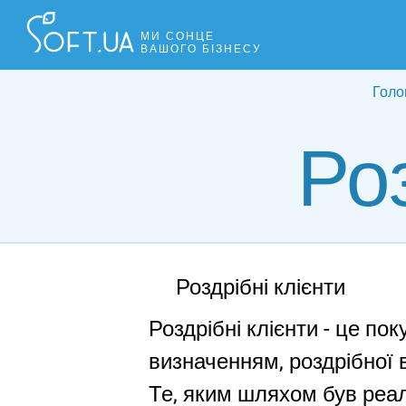
МИ СОНЦЕ
ВАШОГО БІЗНЕСУ
Голо
Ро
Роздрібні клієнти
Роздрібні клієнти - це по
визначенням, роздрібної 
Те, яким шляхом був реал