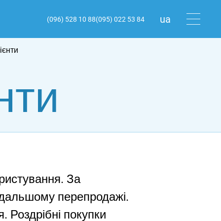
ua
(096) 528 10 88
(095) 022 53 84
ru
ієнти
en
нти
ористування. За
подальшому перепродажі.
. Роздрібні покупки