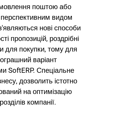
замовлення поштою або
я перспективним видом
 з'являються нові способи
сті пропозицій, роздрібні
и для покупки, тому для
рограшний варіант
ми SoftERP. Спеціальне
знесу, дозволить істотно
мований на оптимізацію
розділів компанії.